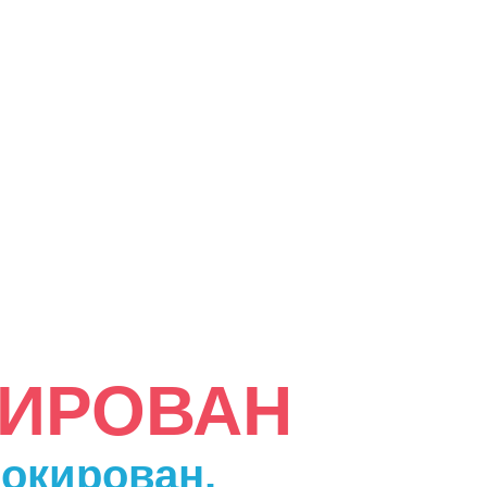
КИРОВАН
локирован.