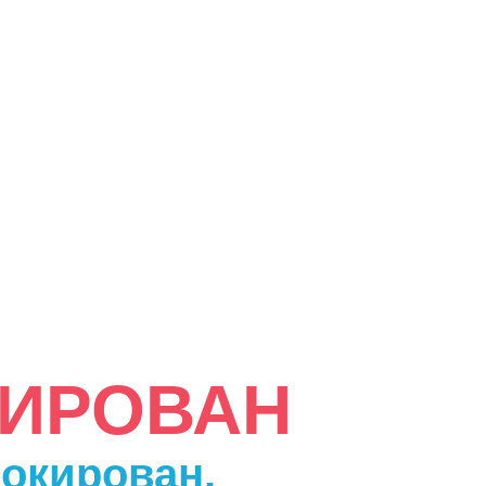
КИРОВАН
локирован.