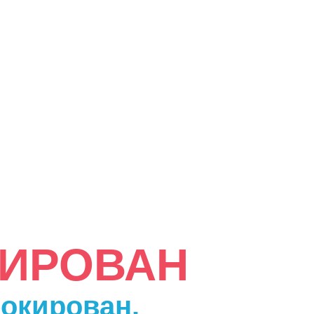
КИРОВАН
локирован.