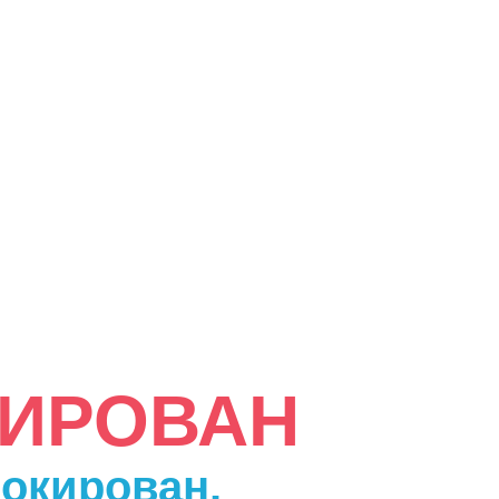
КИРОВАН
локирован.