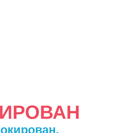
КИРОВАН
локирован.