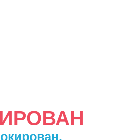
КИРОВАН
локирован.