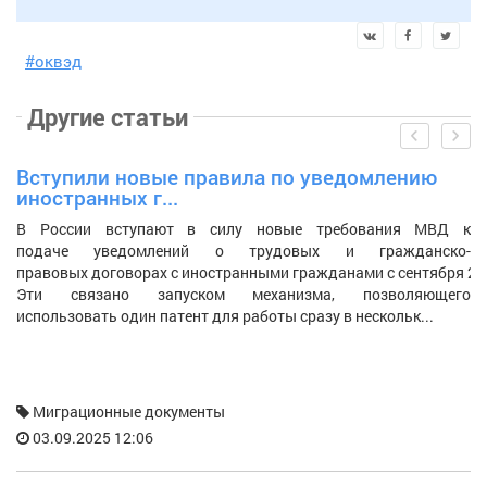
#оквэд
Другие
статьи
prev
next
Вступили новые правила по уведомлению
К
иностранных г...
е
В России вступают в силу новые требования МВД к
У
подаче уведомлений о трудовых и гражданско-
о
правовых договорах с иностранными гражданами с сентября 20
п
Эти связано запуском механизма, позволяющего
д
использовать один патент для работы сразу в нескольк...
уч
Миграционные документы
03.09.2025 12:06