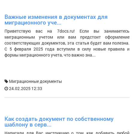
Важные изменения в документах для
К
миграционного уче...
н
Приветствую вас на 7docs.ru! Если вы занимаетесь
З
миграционным учетом или вам предстоит оформление
— 
соответствующих документов, эта статья будет вам полезна.
Од
С 5 февраля 2025 года вступили в силу новые правила и
з
формы миграционного учета, что важно зна...
уп
Миграционные документы
24.02.2025 12:33
Как создать документ по собственному
С
шаблону в серв...
п
Написали для Вас инструкцию о том, как добавить любой