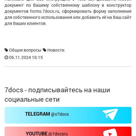
П
документ по Вашему собственному шаблону в конструктор
ш
документов forms.7docs.ru, сформировать форму заполнения
з
для собственного использования или добавить её на Ваш сайт
к
для Ваших клиентов.
ню
Общие вопросы
Новости
06.11.2024 16:15
7docs - подписывайтесь на наши
социальные сети
TELEGRAM
@x7docs
YOUTUBE
@7docsru