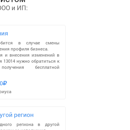
ООО и ИП:
ния
обится в случае смены
ения профиля бизнеса.
я и внесения изменений в
я 13014 нужно обратиться к
олучения бесплатной
0
риуса
угой регион
дного региона в другой