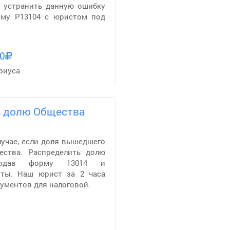
ы устранить данную ошибку
му Р13104 с юристом под
0
риуса
ь долю Общества
лучае, если доля вышедшего
ества. Распределить долю
подав форму 13014 и
ты. Наш юрист за 2 часа
ументов для налоговой.