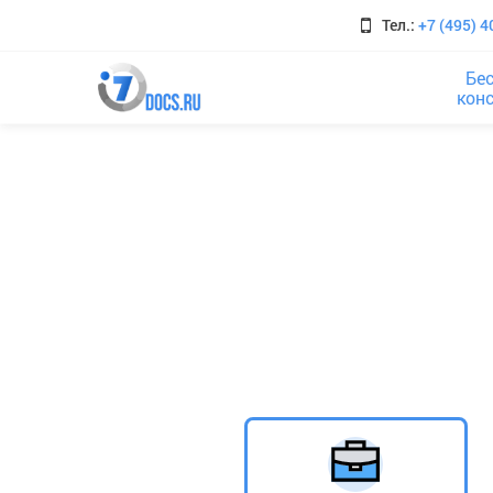
Тел.:
+7 (495) 4
Бе
кон