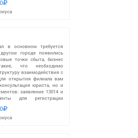
0
риуса
ал в основном требуется
 другом городе появились
овые точки сбыта, бизнес
акие, что необходимо
труктуру взаимодействия с
Для открытия филиала вам
консультация юриста, но и
ментов: заявление 13014 и
менты для регистрации
0
риуса