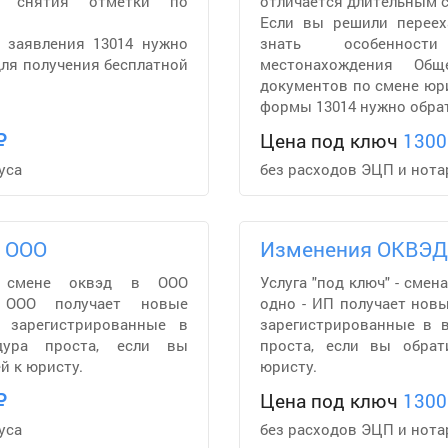
я снятия отметки по
отличается длительным с
Если вы решили переех
 заявления 13014 нужно
знать особеннос
для получения бесплатной
местонахождения Общ
документов по смене юр
формы 13014 нужно обрат
Цена под ключ
1300
уса
без расходов ЭЦП и нота
 ООО
Изменения ОКВЭД
о смене оквэд в ООО
Услуга "под ключ" - сме
 ООО получает новые
одно - ИП получает нов
 зарегистрированные в
зарегистрированные в 
дура проста, если вы
проста, если вы обрат
й к юристу.
юристу.
Цена под ключ
1300
уса
без расходов ЭЦП и нота