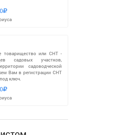
0
риуса
е товарищество или СНТ -
цев садовых участков,
ерритории садоводческой
ем Вам в регистрации СНТ
под ключ.
0
риуса
ристом