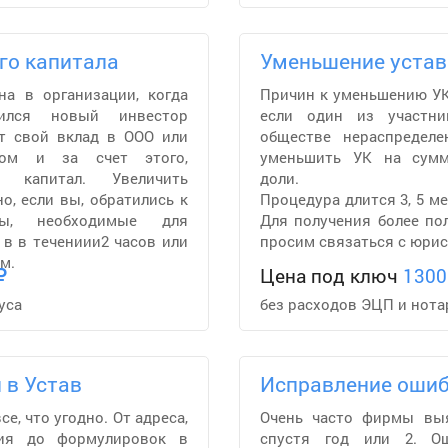
го капитала
Уменьшение устав
на в организации, когда
Причин к уменьшению УК
ился новый инвестор
если один из участн
ит свой вклад в ООО или
обществе нераспредел
вом и за счет этого,
уменьшить УК на сумм
й капитал. Увеличить
доли.
о, если вы, обратились к
Процедура длится 3, 5 ме
ты, необходимые для
Для получения более по
в в течениии2 часов или
просим связаться с юрис
м.
Цена под ключ
1300
уса
без расходов ЭЦП и нота
 в Устав
Исправление оши
е, что угодно. От адреса,
Очень часто фирмы вы
ния до формулировок в
спустя год или 2. О