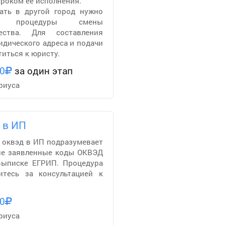
роком ее исполнения.
ать в другой город нужно
ти процедуры смены
ества. Для составления
идического адреса и подачи
иться к юристу.
0
за один этап
риуса
 в ИП
на оквэд в ИП подразумевает
ые заявленные коды ОКВЭД
выписке ЕГРИП. Процедура
итесь за консультацией к
0
риуса