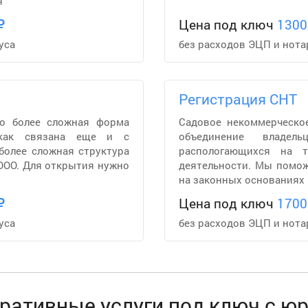
я
Цена под ключ
1300
уса
без расходов ЭЦП и нота
Регистрация СНТ
то более сложная форма
Садовое некоммерческо
 как связана еще и с
объединение владель
более сложная структура
распологающихся на т
ООО. Для открытия нужно
деятельности. Мы помож
на законных основаниях 
Цена под ключ
1700
уса
без расходов ЭЦП и нота
ративные услуги под ключ с ю