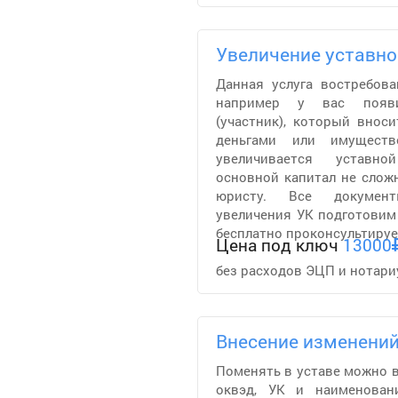
Увеличение уставно
Данная услуга востребова
например у вас появ
(участник), который внос
деньгами или имущест
увеличивается уставно
основной капитал не сложн
юристу. Все докумен
увеличения УК подготовим 
бесплатно проконсультируе
Цена под ключ
13000
без расходов ЭЦП и нотари
Внесение изменений
Поменять в уставе можно вс
оквэд, УК и наименова