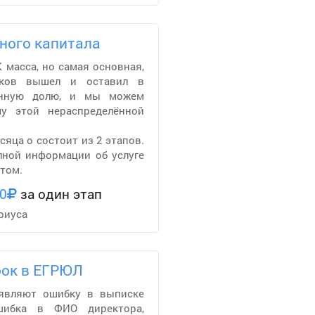
ного капитала
 масса, но самая основная,
иков вышел и оставил в
енную долю, и мы можем
у этой нераспределённой
сяца о состоит из 2 этапов.
лной информации об услуге
том.
0
за один этап
риуса
бок в ЕГРЮЛ
являют ошибку в выписке
шибка в ФИО директора,