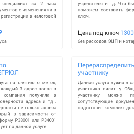
 специалист за 2 часа
учредителя и тд. Что б
ументов с изменениями в
поможем составить фор
 регистрации в налоговой
ключ.
Цена под ключ
1300
уса
без расходов ЭЦП и нота
по
Перераспределит
 ЕГРЮЛ
участнику
луга по снятию отметок,
Данная услуга нужна в с
 каждый 3 адрес попал в
участника висит у Общ
и компания получила в
участнику можно 
оверности адреса и тд .
сопутствующие докумен
рности не только адреса
подготовит комплект док
орый в зависимости от
форму Р38001 или Р34001
ует по данной услуге.