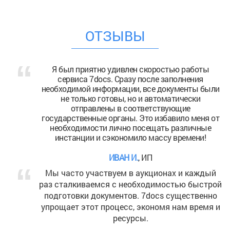
ОТЗЫВЫ
лен скоростью работы
Изменение юридическог
азу после заполнения
всегда было головной б
ии, все документы были
7docs, весь процесс занял
 но и автоматически
Отличный с
соответствующие
ы. Это избавило меня от
ДМИТРИЙ С.
, пре
о посещать различные
омило массу времени!
Я решила зарегистрир
официально работать н
 И.
, ИП
сделал этот процесс не
 в аукционах и каждый
понятны
необходимостью быстрой
ов. 7docs существенно
ЕЛЕНА С.
, фр
с, экономя нам время и
Наша компания регул
урсы.
организационно-правов