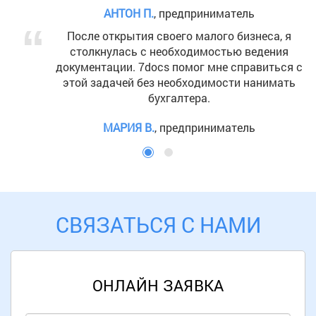
7docs стал незаменимы
редприниматель
этом процессе. Р
его малого бизнеса, я
бходимостью ведения
НИКОЛАЙ М.
, пре
помог мне справиться с
еобходимости нанимать
алтера.
редприниматель
СВЯЗАТЬСЯ С НАМИ
ОНЛАЙН ЗАЯВКА