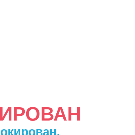
КИРОВАН
локирован.