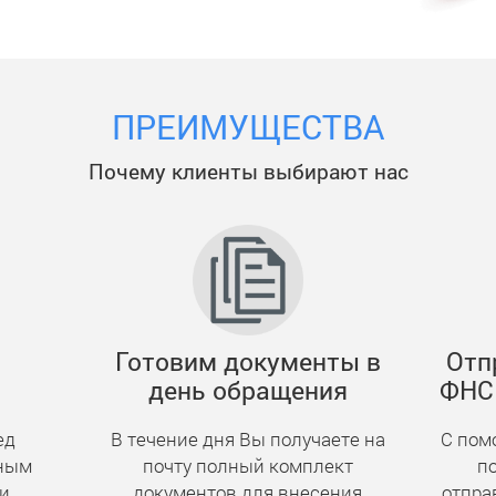
ПРЕИМУЩЕСТВА
Почему клиенты выбирают нас
Готовим документы в
Отп
день обращения
ФНС 
ед
В течение дня Вы получаете на
С пом
жным
почту полный комплект
п
ии
документов для внесения
отпра