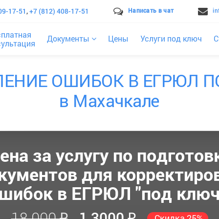
09-17-51
,
+7 (812) 408-17-51
Написать в чат
i
сплатная
Документы
Цены
Услуги под ключ
С
сультация
ЛЕНИЕ ОШИБОК В ЕГРЮЛ П
в Махачкале
ена за услугу по подготов
кументов для корректиро
шибок в ЕГРЮЛ "под ключ
18 000 ₽
1 3000 ₽
Скидка 25%