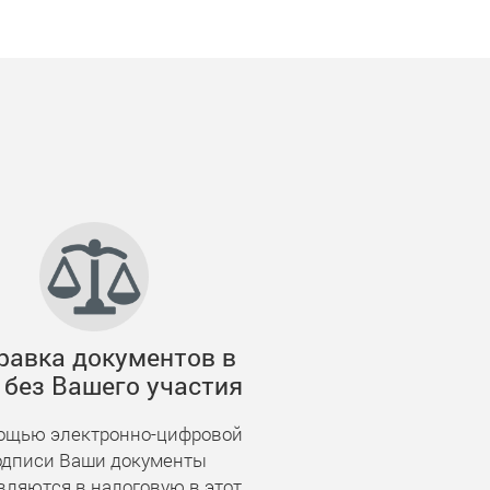
равка документов в
без Вашего участия
ощью электронно-цифровой
одписи Ваши документы
вляются в налоговую в этот