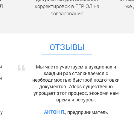
ЮЛ
корректировок в ЕГРЮЛ на
же 
согласование
ОТЗЫВЫ
Я решила зарегистрировать ИП, чтобы
,
официально работать на фрилансе.
л
7docs сделал этот процесс невероятно
простым и понятным.
ЕЛЕНА С.
, фрилансер