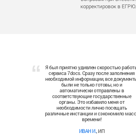
корректировок в ЕГР
Изменение юридического адреса
компании всегда было головной болью
но благодаря 7docs, весь процесс заня
всего пару кликов. Отличный сервис!
ДМИТРИЙ С.
, предприниматель