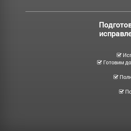
Подготов
исправле
Ис
Готовим до
Полн
По