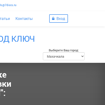
nfo@7docs.ru
татьи
Контакты
Вход
ОД КЛЮЧ
Выберите Ваш город:
ке
вки
":