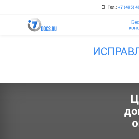
Тел.:
+7 (495) 4
Бе
кон
ИСПРАВ
Ц
до
о