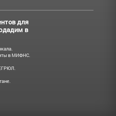
ентов для
подадим в
чкала.
енты в МИФНС.
 ЕГРЮЛ.
гане.