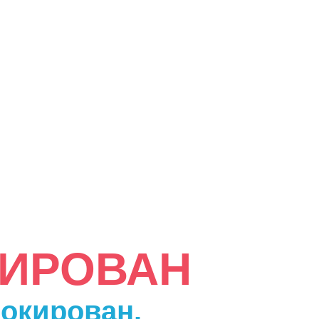
КИРОВАН
локирован.