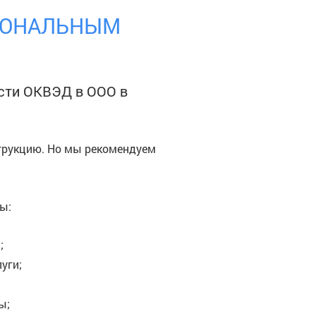
СИОНАЛЬНЫМ
ости ОКВЭД в ООО
в
трукцию. Но мы рекомендуем
ы:
;
уги;
ы;