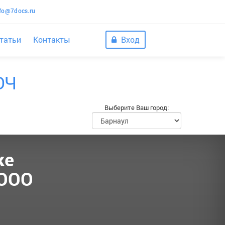
nfo@7docs.ru
татьи
Контакты
Вход
ЮЧ
Выберите Ваш город:
ке
 ООО