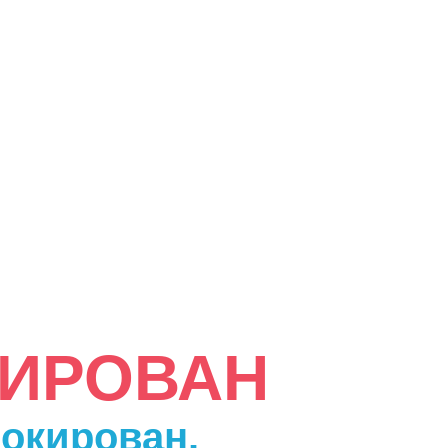
КИРОВАН
локирован.