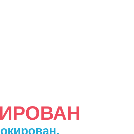
КИРОВАН
локирован.