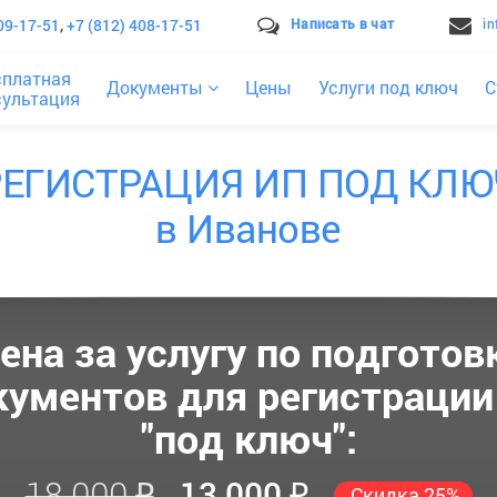
09-17-51
,
+7 (812) 408-17-51
Написать в чат
i
сплатная
Документы
Цены
Услуги под ключ
С
сультация
РЕГИСТРАЦИЯ ИП ПОД КЛЮ
в Иванове
ена за услугу по подготов
кументов для регистрации
"под ключ":
18 000 ₽
13 000 ₽
Скидка 25%