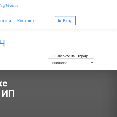
nfo@7docs.ru
татьи
Контакты
Вход
Ч
Выберите Ваш город:
ке
 ИП