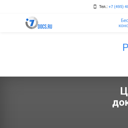
Тел.:
+7 (495) 4
Бе
кон
Ц
до