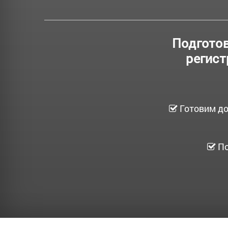
Подготов
регист
Готовим до
По