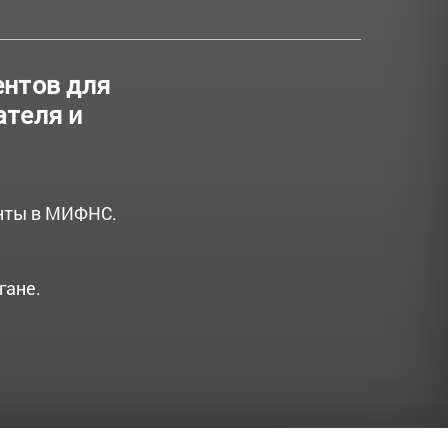
ентов для
ателя и
енты в МИФНС.
гане.