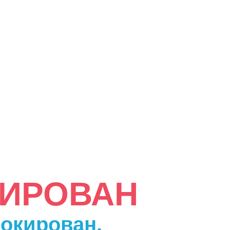
КИРОВАН
локирован.