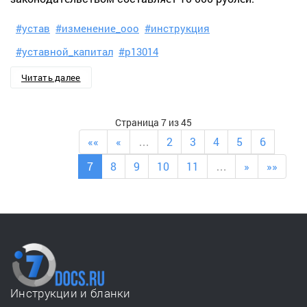
#устав
#изменение_ооо
#инструкция
#уставной_капитал
#р13014
Читать далее
Страница 7 из 45
««
«
…
2
3
4
5
6
7
8
9
10
11
…
»
»»
Инструкции и бланки