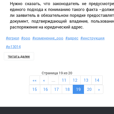
Нужно сказать, что законодатель не предусмотр
единого подхода к пониманию такого факта –долж
ли заявитель в обязательном порядке предоставля
документ, подтверждающий владение, пользовани
распоряжение на юридический адрес.
#егрюл
#ооо
#изменение_ооо
#адрес
#инструкция
#р13014
Читать далее
Страница 19 из 20
««
«
…
11
12
13
14
15
16
17
18
19
20
»