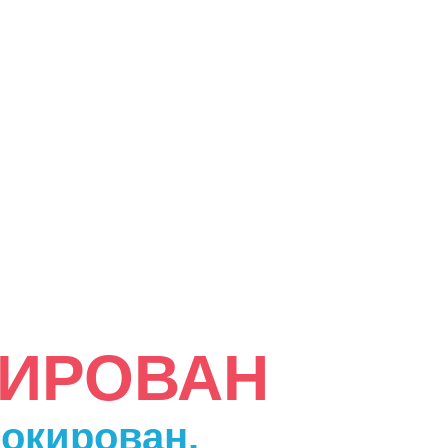
КИРОВАН
локирован.