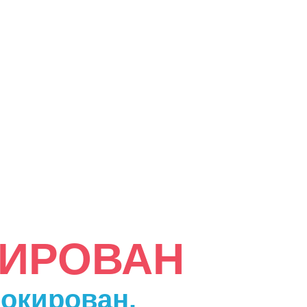
КИРОВАН
локирован.