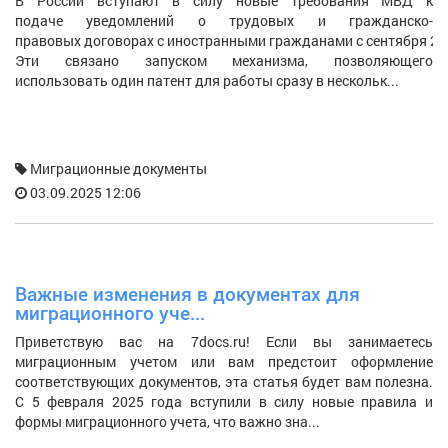
В России вступают в силу новые требования МВД к
У
подаче уведомлений о трудовых и гражданско-
о
правовых договорах с иностранными гражданами с сентября 20
п
Эти связано запуском механизма, позволяющего
д
использовать один патент для работы сразу в нескольк...
уч
Миграционные документы
03.09.2025 12:06
Важные изменения в документах для
К
миграционного уче...
н
Приветствую вас на 7docs.ru! Если вы занимаетесь
З
миграционным учетом или вам предстоит оформление
— 
соответствующих документов, эта статья будет вам полезна.
Од
С 5 февраля 2025 года вступили в силу новые правила и
з
формы миграционного учета, что важно зна...
уп