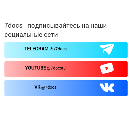
7docs - подписывайтесь на наши
социальные сети
TELEGRAM
@x7docs
YOUTUBE
@7docsru
VK
@7docs