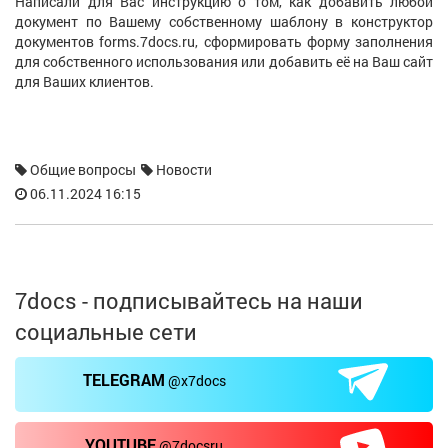
Написали для Вас инструкцию о том, как добавить любой
П
документ по Вашему собственному шаблону в конструктор
ш
документов forms.7docs.ru, сформировать форму заполнения
з
для собственного использования или добавить её на Ваш сайт
к
для Ваших клиентов.
ню
Общие вопросы
Новости
06.11.2024 16:15
7docs - подписывайтесь на наши
социальные сети
TELEGRAM
@x7docs
YOUTUBE
@7docsru