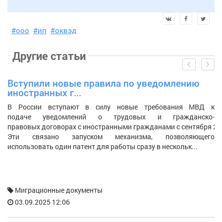
#ооо
#ип
#оквэд
Другие
статьи
prev
next
Вступили новые правила по уведомлению
К
иностранных г...
е
В России вступают в силу новые требования МВД к
У
подаче уведомлений о трудовых и гражданско-
о
правовых договорах с иностранными гражданами с сентября 20
п
Эти связано запуском механизма, позволяющего
д
использовать один патент для работы сразу в нескольк...
уч
Миграционные документы
03.09.2025 12:06