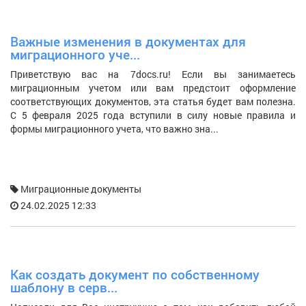
Важные изменения в документах для
К
миграционного уче...
н
Приветствую вас на 7docs.ru! Если вы занимаетесь
З
миграционным учетом или вам предстоит оформление
— 
соответствующих документов, эта статья будет вам полезна.
Од
С 5 февраля 2025 года вступили в силу новые правила и
з
формы миграционного учета, что важно зна...
уп
Миграционные документы
24.02.2025 12:33
Как создать документ по собственному
С
шаблону в серв...
п